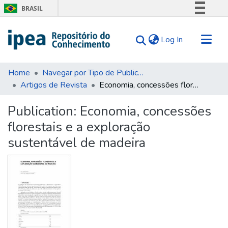
BRASIL
Simplifique!
(current)
Log In
Comunica BR
Participe
Communities & Collections
Acesso à informação
Home
Navegar por Tipo de Publicação
Artigos de Revista
Economia, concessões florestais e a exploração sustentável de madeira
Search for
Legislação
Canais
Statistics
Publication:
Economia, concessões
Tips
florestais e a exploração
About Us
sustentável de madeira