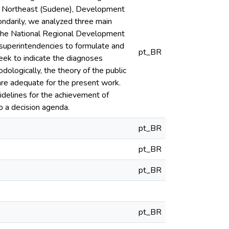
 Northeast (Sudene), Development
darily, we analyzed three main
d the National Regional Development
e superintendencies to formulate and
pt_BR
seek to indicate the diagnoses
ologically, the theory of the public
 are adequate for the present work.
uidelines for the achievement of
to a decision agenda.
pt_BR
pt_BR
pt_BR
pt_BR