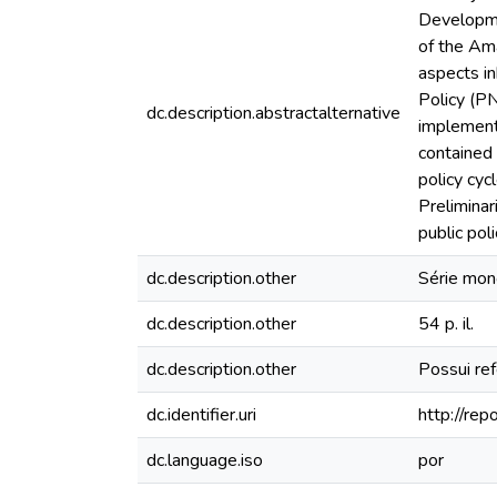
Developme
of the Am
aspects in
Policy (PN
dc.description.abstractalternative
implement 
contained 
policy cyc
Preliminar
public pol
dc.description.other
Série mon
dc.description.other
54 p. il.
dc.description.other
Possui ref
dc.identifier.uri
http://re
dc.language.iso
por