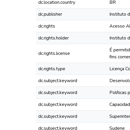
dc.location.country
BR
dc.publisher
Instituto
dc.rights
Acesso A
dc.rights.holder
Instituto
É permiti
dc.rights.license
fins comer
dc.rights.type
Licença 
dc.subject.keyword
Desenvolv
dc.subject.keyword
Políticas 
dc.subject.keyword
Capacidade
dc.subject.keyword
Superinte
dc.subject.keyword
Sudene