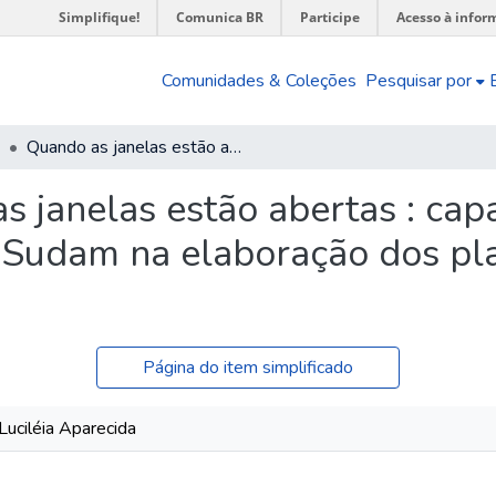
Simplifique!
Comunica BR
Participe
Acesso à infor
Comunidades & Coleções
Pesquisar por
Quando as janelas estão abertas : capacidade institucional da Sudene, Sudeco e Sudam na elaboração dos planos de desenvolvimento
 janelas estão abertas : capa
 Sudam na elaboração dos pl
Página do item simplificado
Luciléia Aparecida