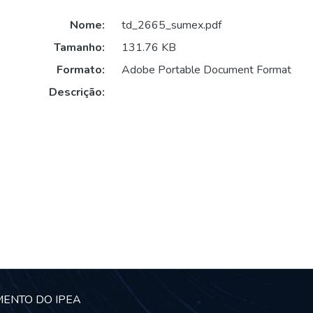
Nome:
td_2665_sumex.pdf
Tamanho:
131.76 KB
Formato:
Adobe Portable Document Format
Descrição:
MENTO DO IPEA