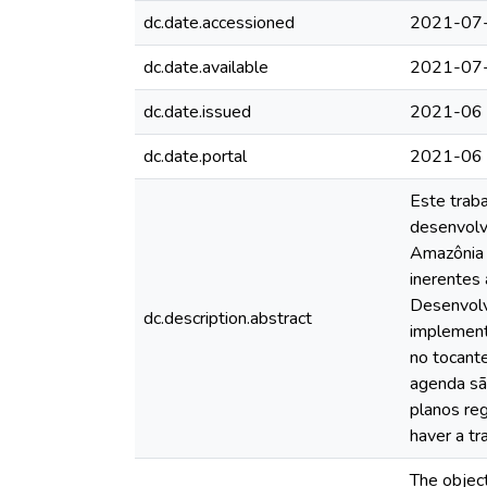
dc.date.accessioned
2021-07
dc.date.available
2021-07
dc.date.issued
2021-06
dc.date.portal
2021-06
Este traba
desenvolv
Amazônia 
inerentes 
Desenvolv
dc.description.abstract
implementa
no tocante
agenda sã
planos reg
haver a t
The object