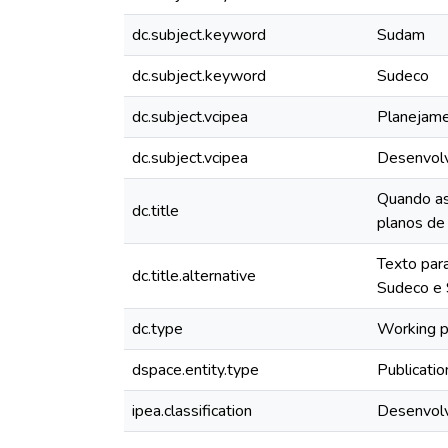
dc.subject.keyword
Sudam
dc.subject.keyword
Sudeco
dc.subject.vcipea
Planejame
dc.subject.vcipea
Desenvolv
Quando as
dc.title
planos de
Texto para
dc.title.alternative
Sudeco e 
dc.type
Working 
dspace.entity.type
Publicatio
ipea.classification
Desenvolv