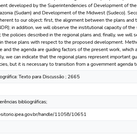
nt developed by the Superintendencies of Development of the
azonia (Sudam) and Development of the Midwest (Sudeco). Secon
herent to our object: first, the alignment between the plans an
DR); in addition, we will observe the institutional capacity of th
the policies described in the regional plans and, finally, we will 
in these plans with respect to the proposed development. Method
le and the agenda are guiding factors of the present work, which
ily, we can indicate that the regional plans represent important g
icies, but it is necessary to transition from a government agenda 
ográfica: Texto para Discussão ; 2665
erências bibliográficas;
positorio.ipea.gov.br/handle/11058/10651