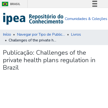
BRASIL
Simplifique!
Comunidades & Coleções
Comunica BR
Participe
Acesso à informação
Início
Navegar por Tipo de Publicação
Livros
Challenges of the private health plans regulation in Brazil
Legislação
Canais
Publicação:
Challenges of the
private health plans regulation in
Brazil