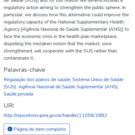
de Saúde (SUS)] and for this reason we defend instead a
regulatory action aiming to strengthen the public sphere. In
particular, we discuss how this alternative could improve the
regulatory capacity of the National Supplementary Health
Agency [Agência Nacional de Saúde Suplementar (ANS)] to
face the economic crisis in the health plan marketplace,
dispelling the mistaken notion that the market, once
strengthened, will cooperate with the SUS rather than
contaminate it.
Palavras-chave
Regulação dos planos de saúde
,
Sistema Único de Saúde
(SUS)
,
Agência Nacional de Saúde Suplementar (ANS)
,
Saúde privada
URI
http://repositorio.ipea.gov.br/handle/11058/1882
Página do item completo