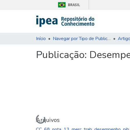
BRASIL
Início
Navegar por Tipo de Publicação
Artig
Publicação:
Desempen
Carregando...
Arquivos
CC_68_nota_13_merc_trab_desempenho_pib