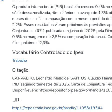
O produto interno bruto (PIB) brasileiro cresceu 0,4% n
série dessazonalizada, ritmo inferior ao avanço de 1,3% 
meses do ano. Na comparação com o mesmo período de 
2,2%. Esses resultados vieram próximos às previsões a
Conjuntura no 67,1 publicada em junho de 2025 pela Dima
0,5% na margem e de 2,5% na comparação interanual. Com
ficou próximo a 2,3%.
Vocabulário Controlado do Ipea
Trabalho
Citação
CARVALHO, Leonardo Mello de; SANTOS, Claudio Hami
PIB: segundo trimestre de 2025. Carta de Conjuntura, Rio d
Disponível em: https://repositorio.ipea.gov.br/handle/1
URI
https://repositorio.ipea.gov.br/handle/11058/19344