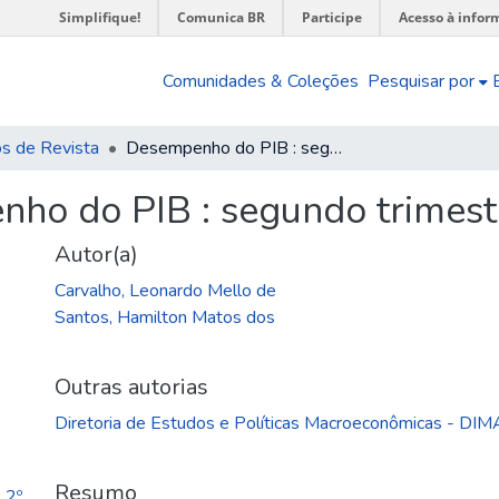
Simplifique!
Comunica BR
Participe
Acesso à infor
Comunidades & Coleções
Pesquisar por
os de Revista
Desempenho do PIB : segundo trimestre de 2025
ho do PIB : segundo trimest
Autor(a)
Carvalho, Leonardo Mello de
Santos, Hamilton Matos dos
Outras autorias
Diretoria de Estudos e Políticas Macroeconômicas - DI
Resumo
_2º