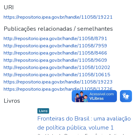
URI
https://repositorio.ipea.gov.br/handle/11058/19221
Publicações relacionadas / semelhantes
http://repositorio.ipea.gov.br/handle/11058/8791
http://repositorio.ipea.gov.br/handle/11058/7959
http://repositorio.ipea.gov.br/handle/11058/8466
http://repositorio.ipea.gov.br/handle/11058/9609
http://repositorio.ipea.gov.br/handle/11058/10202
http://repositorio.ipea.gov.br/handle/11058/10615
https://repositorio.ipea.gov.br/handle/11058/19223
https://repositorio.ipea.gov.br/handle/11058/12726
Livros
Item type:
,
Livro
Fronteiras do Brasil : uma avaliação
de política pública, volume 1