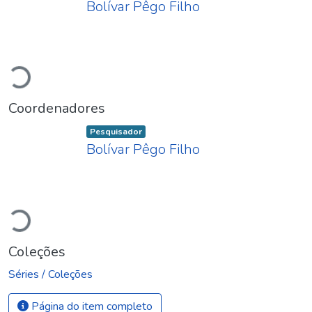
Bolívar Pêgo Filho
Carregando...
Coordenadores
Item type:
,
Pesquisador
Bolívar Pêgo Filho
Carregando...
Coleções
Séries / Coleções
Página do item completo