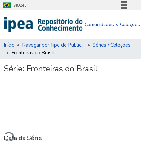
BRASIL
Simplifique!
Comunidades & Coleções
Comunica BR
Participe
Acesso à informação
Início
Navegar por Tipo de Publicação
Séries / Coleções
Fronteiras do Brasil
Legislação
Canais
Série:
Fronteiras do Brasil
Carregando...
Data da Série