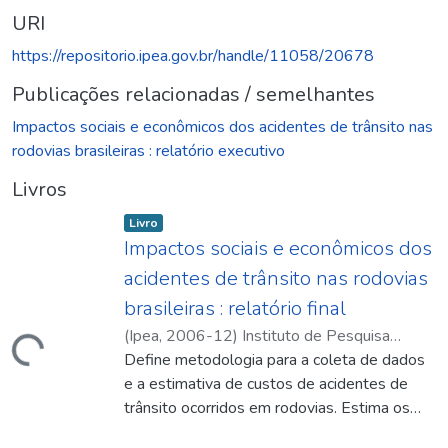
URI
https://repositorio.ipea.gov.br/handle/11058/20678
Publicações relacionadas / semelhantes
Impactos sociais e econômicos dos acidentes de trânsito nas
rodovias brasileiras : relatório executivo
Livros
Item type:
,
Livro
Impactos sociais e econômicos dos
acidentes de trânsito nas rodovias
brasileiras : relatório final
(
Ipea
,
2006-12
)
Instituto de Pesquisa
ando...
Econômica Aplicada
Define metodologia para a coleta de dados
;
Departamento Nacional
de Trânsito (Brasil)
e a estimativa de custos de acidentes de
;
Associação Nacional de
Transportes Públicos (Brasil)
trânsito ocorridos em rodovias. Estima os
;
Instituto de
Pesquisa Econômica Aplicada
custos gerados pelos acidentes ocorridos
;