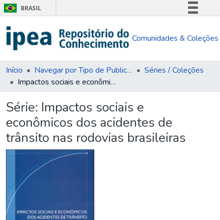
BRASIL
Simplifique!
Comunidades & Coleções
Comunica BR
Participe
Acesso à informação
Início
Navegar por Tipo de Publicação
Séries / Coleções
Impactos sociais e econômicos dos acidentes de trânsito nas rodovias brasileiras
Legislação
Canais
Série:
Impactos sociais e
econômicos dos acidentes de
trânsito nas rodovias brasileiras