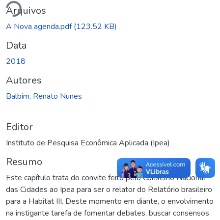
ando...
Arquivos
A Nova agenda.pdf
(123.52 KB)
Data
2018
Autores
Balbim, Renato Nunes
Editor
Instituto de Pesquisa Econômica Aplicada (Ipea)
Resumo
Este capítulo trata do convite feito pelo Conselho Nacional
das Cidades ao Ipea para ser o relator do Relatório brasileiro
para a Habitat III. Deste momento em diante, o envolvimento
na instigante tarefa de fomentar debates, buscar consensos