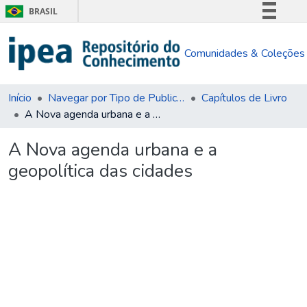
BRASIL
Simplifique!
Comunidades & Coleções
Comunica BR
Participe
Acesso à informação
Início
Navegar por Tipo de Publicação
Capítulos de Livro
A Nova agenda urbana e a geopolítica das cidades
Legislação
Canais
A Nova agenda urbana e a
geopolítica das cidades