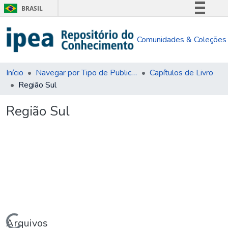
BRASIL
Simplifique!
Comunidades & Coleções
Comunica BR
Participe
Acesso à informação
Início
Navegar por Tipo de Publicação
Capítulos de Livro
Região Sul
Legislação
Canais
Região Sul
Arquivos