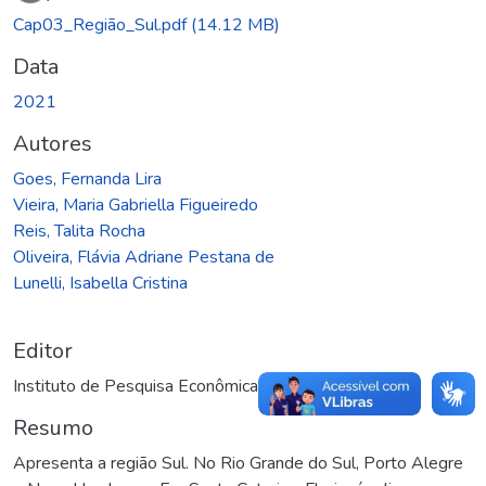
Carregando...
Cap03_Região_Sul.pdf
(14.12 MB)
Data
2021
Autores
Goes, Fernanda Lira
Vieira, Maria Gabriella Figueiredo
Reis, Talita Rocha
Oliveira, Flávia Adriane Pestana de
Lunelli, Isabella Cristina
Editor
Instituto de Pesquisa Econômica Aplicada (Ipea)
Resumo
Apresenta a região Sul. No Rio Grande do Sul, Porto Alegre