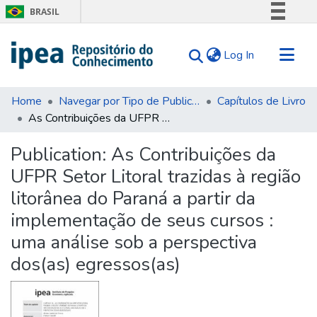
BRASIL
Simplifique!
(current)
Log In
Comunica BR
Participe
Communities & Collections
Acesso à informação
Home
Navegar por Tipo de Publicação
Capítulos de Livro
As Contribuições da UFPR Setor Litoral trazidas à região litorânea do Paraná a partir da implementação de seus cursos : uma análise sob a perspectiva dos(as) egressos(as)
Search for
Legislação
Canais
Statistics
Publication:
As Contribuições da
Tips
UFPR Setor Litoral trazidas à região
About Us
litorânea do Paraná a partir da
implementação de seus cursos :
uma análise sob a perspectiva
dos(as) egressos(as)