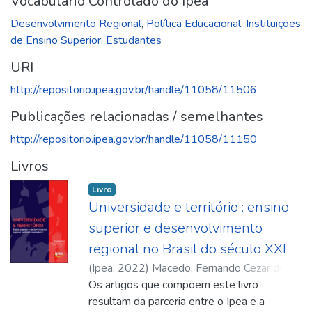
Vocabulário Controlado do Ipea
Desenvolvimento Regional
,
Política Educacional
,
Instituições
de Ensino Superior
,
Estudantes
URI
http://repositorio.ipea.gov.br/handle/11058/11506
Publicações relacionadas / semelhantes
http://repositorio.ipea.gov.br/handle/11058/11150
Livros
Livro
Universidade e território : ensino
superior e desenvolvimento
regional no Brasil do século XXI
(
Ipea
,
2022
)
Macedo, Fernando Cezar de
;
Monteiro Neto, Aristides
Os artigos que compõem este livro
;
Vieira, Danilo
Jorge
resultam da parceria entre o Ipea e a
;
Aristides Monteiro Neto
;
Fernando