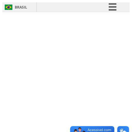
BRASIL
Simplifique!
Comunica BR
Participe
Acesso à informação
Legislação
Canais