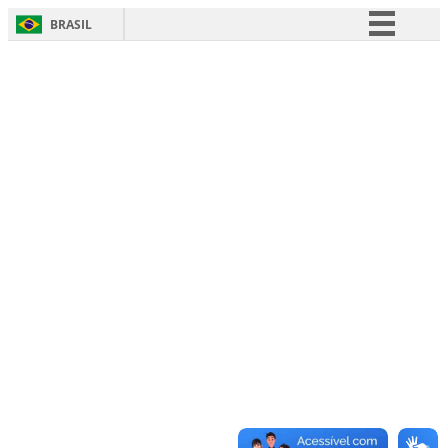
BRASIL
Simplifique!
Comunica BR
Participe
Acesso à informação
Legislação
Canais