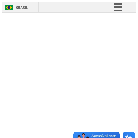
BRASIL
Simplifique!
Comunica BR
Participe
Acesso à informação
Legislação
Canais