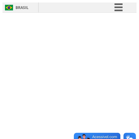
BRASIL
Simplifique!
Comunica BR
Participe
Acesso à informação
Legislação
Canais