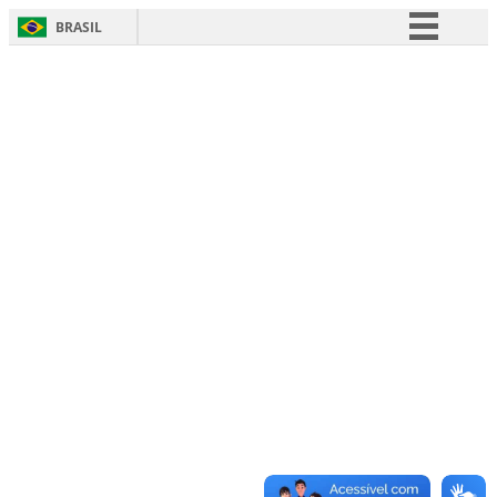
BRASIL
Simplifique!
Comunica BR
Participe
Acesso à informação
Legislação
Canais