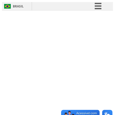
BRASIL
Simplifique!
Comunica BR
Participe
Acesso à informação
Legislação
Canais