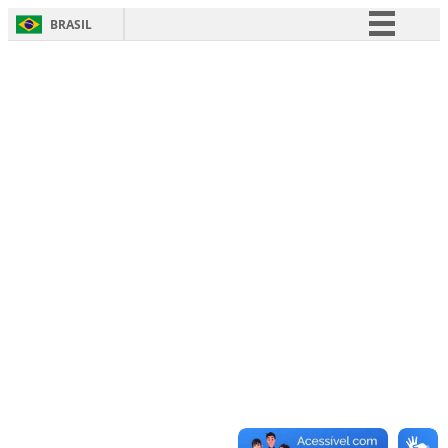
BRASIL
Simplifique!
Comunica BR
Participe
Acesso à informação
Legislação
Canais