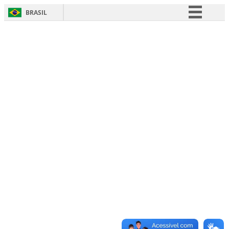
BRASIL
Simplifique!
Comunica BR
Participe
Acesso à informação
Legislação
Canais