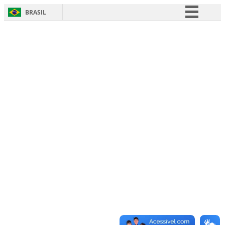
BRASIL
Simplifique!
Comunica BR
Participe
Acesso à informação
Legislação
Canais