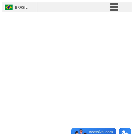
BRASIL
Simplifique!
Comunica BR
Participe
Acesso à informação
Legislação
Canais