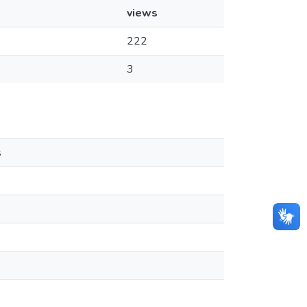
views
222
3
s