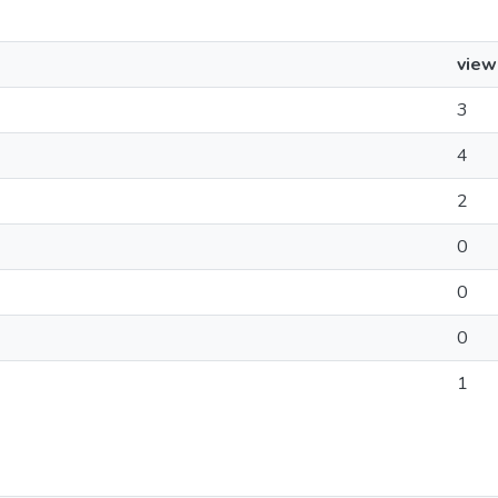
view
3
4
2
0
0
0
1