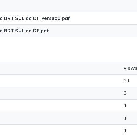
o do BRT SUL do DF_versao0.pdf
 do BRT SUL do DF.pdf
view
31
3
1
1
1