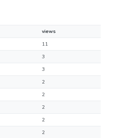
views
11
3
3
2
2
2
2
2