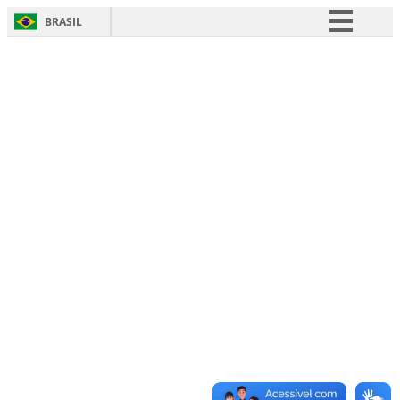
BRASIL
Simplifique!
Comunica BR
Participe
Acesso à informação
Legislação
Canais