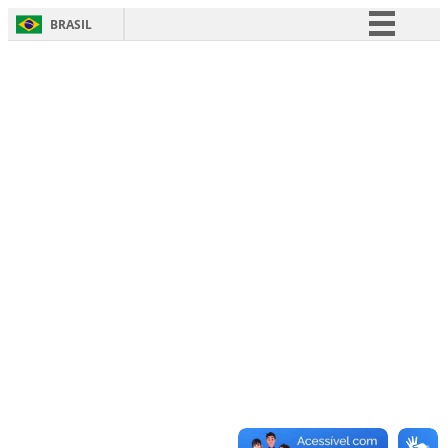
BRASIL
Simplifique!
Comunica BR
Participe
Acesso à informação
Legislação
Canais