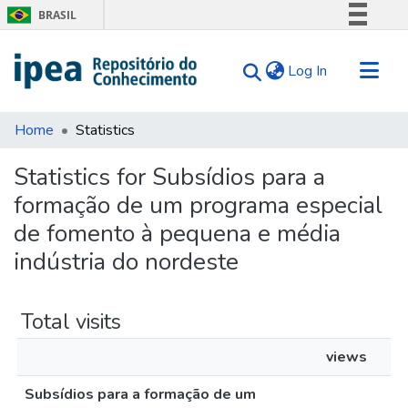
BRASIL
Simplifique!
(current)
Log In
Comunica BR
Participe
Communities & Collections
Acesso à informação
Home
Statistics
Search for
Legislação
Statistics for Subsídios para a
Canais
Tips
formação de um programa especial
About Us
de fomento à pequena e média
indústria do nordeste
Total visits
views
Subsídios para a formação de um