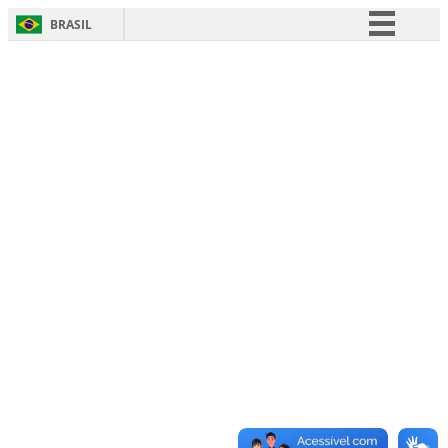
BRASIL
Simplifique!
Comunica BR
Participe
Acesso à informação
Legislação
Canais