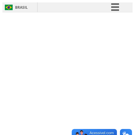
BRASIL
Simplifique!
Comunica BR
Participe
Acesso à informação
Legislação
Canais