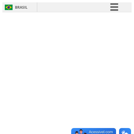
BRASIL
Simplifique!
Comunica BR
Participe
Acesso à informação
Legislação
Canais