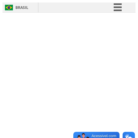
BRASIL
Simplifique!
Comunica BR
Participe
Acesso à informação
Legislação
Canais