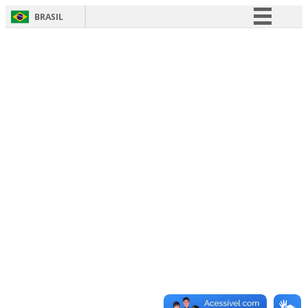
BRASIL
Simplifique!
Comunica BR
Participe
Acesso à informação
Legislação
Canais