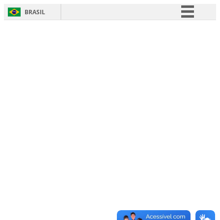
BRASIL
Simplifique!
Comunica BR
Participe
Acesso à informação
Legislação
Canais