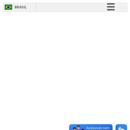
BRASIL
Simplifique!
Comunica BR
Participe
Acesso à informação
Legislação
Canais