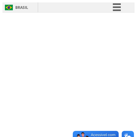
BRASIL
Simplifique!
Comunica BR
Participe
Acesso à informação
Legislação
Canais