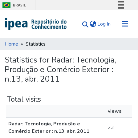
BRASIL
Simplifique!
(current)
Log In
Comunica BR
Participe
Communities & Collections
Acesso à informação
Home
Statistics
Search for
Legislação
Statistics for Radar: Tecnologia,
Canais
Tips
Produção e Comércio Exterior :
About Us
n.13, abr. 2011
Total visits
views
Radar: Tecnologia, Produção e
23
Comércio Exterior : n.13, abr. 2011