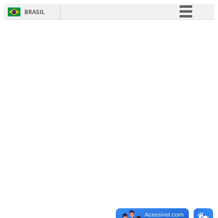
BRASIL
Simplifique!
Comunica BR
Participe
Acesso à informação
Legislação
Canais