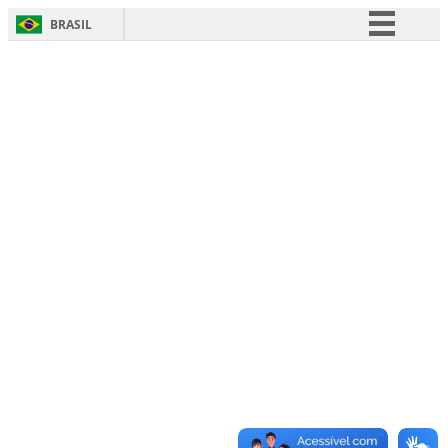
BRASIL
Simplifique!
Comunica BR
Participe
Acesso à informação
Legislação
Canais