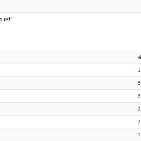
s.pdf
v
1
8
3
2
2
1