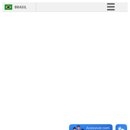
BRASIL
Simplifique!
Comunica BR
Participe
Acesso à informação
Legislação
Canais