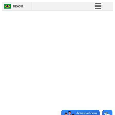
BRASIL
Simplifique!
Comunica BR
Participe
Acesso à informação
Legislação
Canais