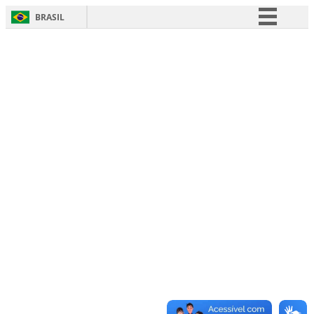
BRASIL
Simplifique!
Comunica BR
Participe
Acesso à informação
Legislação
Canais