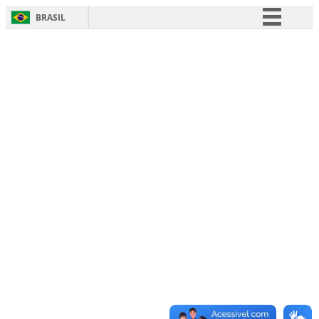
BRASIL
Simplifique!
Comunica BR
Participe
Acesso à informação
Legislação
Canais