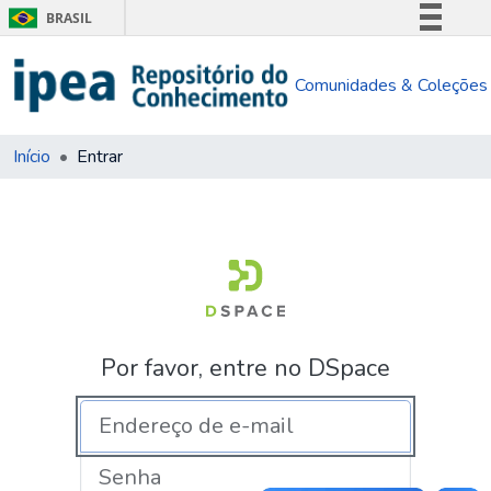
BRASIL
Simplifique!
Comunidades & Coleções
Comunica BR
Participe
Acesso à informação
Início
Entrar
Legislação
Canais
Por favor, entre no DSpace