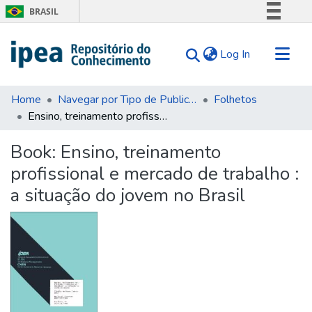
BRASIL
Simplifique!
(current)
Log In
Comunica BR
Participe
Communities & Collections
Acesso à informação
Home
Navegar por Tipo de Publicação
Folhetos
Ensino, treinamento profissional e mercado de trabalho : a situação do jovem no Brasil
Search for
Legislação
Canais
Statistics
Book:
Ensino, treinamento
Tips
profissional e mercado de trabalho :
About Us
a situação do jovem no Brasil