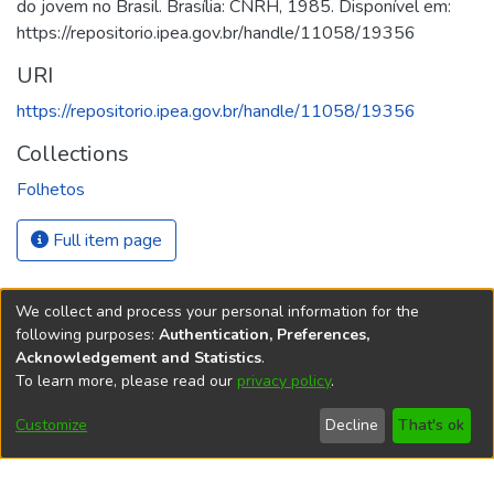
do jovem no Brasil. Brasília: CNRH, 1985. Disponível em:
https://repositorio.ipea.gov.br/handle/11058/19356
URI
https://repositorio.ipea.gov.br/handle/11058/19356
Collections
Folhetos
Full item page
We collect and process your personal information for the
following purposes:
Authentication, Preferences,
Acknowledgement and Statistics
.
REPOSITÓRIO DO
To learn more, please read our
privacy policy
.
Redes sociais
CONHECIMENTO DO IPEA
Customize
Decline
That's ok
© Instituto de Pesquisa Econômica Aplicada Ipea (Ipea)