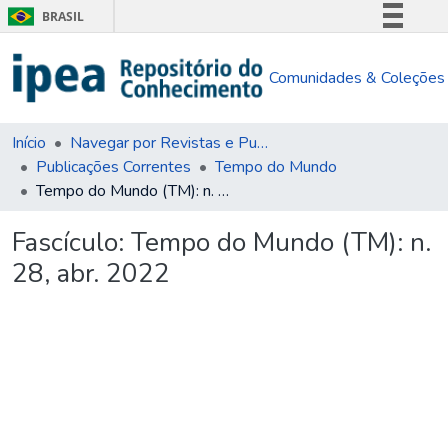
BRASIL
Simplifique!
Comunidades & Coleções
Comunica BR
Participe
Acesso à informação
Início
Navegar por Revistas e Publicações Seriadas
Publicações Correntes
Tempo do Mundo
Legislação
Tempo do Mundo (TM): n. 28, abr. 2022
Canais
Fascículo:
Tempo do Mundo (TM): n.
28, abr. 2022