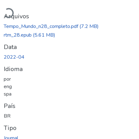
Carregando...
Arquivos
Tempo_Mundo_n28_completo.pdf
(7.2 MB)
rtm_28.epub
(5.61 MB)
Data
2022-04
Idioma
por
eng
spa
País
BR
Tipo
Journal