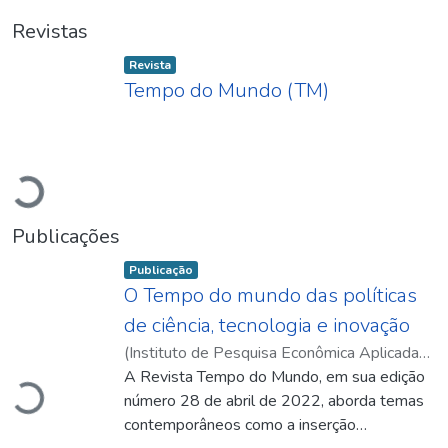
Revistas
Item type:
,
Revista
Tempo do Mundo (TM)
Carregando...
Publicações
Item type:
,
Publicação
O Tempo do mundo das políticas
de ciência, tecnologia e inovação
(
Instituto de Pesquisa Econômica Aplicada
Carregando...
(Ipea)
A Revista Tempo do Mundo, em sua edição
,
2022-04
)
Barros, Pedro Silva
número 28 de abril de 2022, aborda temas
contemporâneos como a inserção