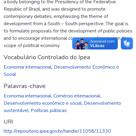
a body belonging to the Presidency of the Federative
Republic of Brazil, and was designed to promote
contemporary debates, emphasizing the theme of
development from a South – South perspective. The goal is
to formulate proposals for the development of public policies
and to encourage international comparisons, focusing on the
scope of political economy.
Vocabulário Controlado do Ipea
Economia Internacional
,
Desenvolvimento Econômico e
Social
Palavras-chave
Economia internacional
,
Comércio internacional
,
Desenvolvimento econômico e social
,
Desenvolvimento
sustentável
,
Políticas públicas
URI
http://repositorio.ipea.gov.br/handle/11058/11330