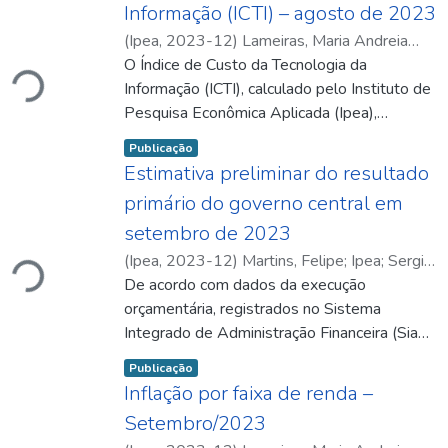
Informação (ICTI) – agosto de 2023
Carregando...
(
Ipea
,
2023-12
)
Lameiras, Maria Andreia
Parente
O Índice de Custo da Tecnologia da
;
Oliveira, Tarsylla da Silva de Godoy
;
Ipea
Informação (ICTI), calculado pelo Instituto de
;
Maria Andreia Parente Lameiras
;
Tarsylla da Silva de Godoy Oliveira
Pesquisa Econômica Aplicada (Ipea),
apresentou taxa de variação de -0,07% em
Item type:
,
Publicação
agosto de 2023, situando-se 0,04 ponto
Estimativa preliminar do resultado
percentual (p.p.) abaixo da taxa registrada no
primário do governo central em
mês anterior. Na comparação com o mesmo
Carregando...
setembro de 2023
mês de 2022, a variação foi 0,32 p.p. menor.
(
Ipea
,
2023-12
)
Martins, Felipe
;
Ipea
;
Sergio
Ferreira
De acordo com dados da execução
;
Felipe Martins
orçamentária, registrados no Sistema
Integrado de Administração Financeira (Siafi)
do governo federal, obtidos por meio do
Item type:
,
Publicação
Tesouro Gerencial, os quais fornecem boa
Inflação por faixa de renda –
aproximação com os dados oficiais relativos
Setembro/2023
ao resultado primário que será divulgado