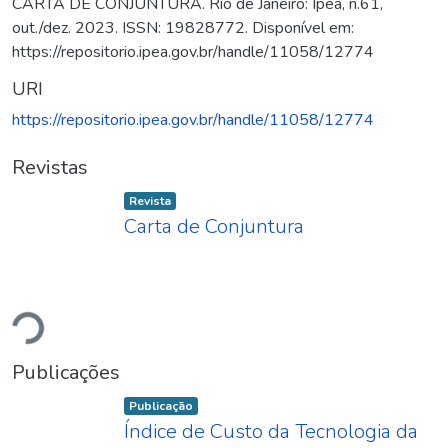
CARTA DE CONJUNTURA. Rio de Janeiro: Ipea, n.61,
out./dez. 2023. ISSN: 19828772. Disponível em:
https://repositorio.ipea.gov.br/handle/11058/12774
URI
https://repositorio.ipea.gov.br/handle/11058/12774
Revistas
Item type:
,
Revista
Carta de Conjuntura
Carregando...
Publicações
Item type:
,
Publicação
Índice de Custo da Tecnologia da