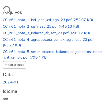
Carregando...
Arquivos
CC_n61_nota_1_ind_ipea_icti_ago_23.pdf
(252.07 KB)
CC_n61_nota_2_siafi_set_23.pdf
(445.13 KB)
CC_n61_nota_3_inflacao_ifr_set_23.pdf
(456.72 KB)
CC_n61_nota_4_agropecuaria_comex_agro_set_23.pdf
(636.2 KB)
CC_n61_nota_5_setor_externo_balanco_pagamentos_come
rcial_cambio.pdf
(798.4 KB)
Mostrar mais
Data
2024-01
Idioma
por