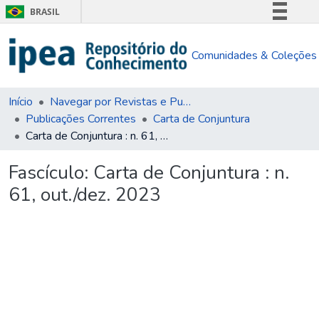
BRASIL
Simplifique!
Comunidades & Coleções
Comunica BR
Participe
Acesso à informação
Início
Navegar por Revistas e Publicações Seriadas
Publicações Correntes
Carta de Conjuntura
Legislação
Carta de Conjuntura : n. 61, out./dez. 2023
Canais
Fascículo:
Carta de Conjuntura : n.
61, out./dez. 2023