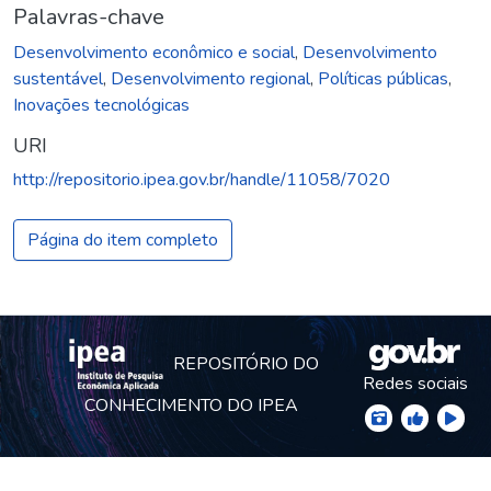
Palavras-chave
Desenvolvimento econômico e social
,
Desenvolvimento
sustentável
,
Desenvolvimento regional
,
Políticas públicas
,
Inovações tecnológicas
URI
http://repositorio.ipea.gov.br/handle/11058/7020
Página do item completo
REPOSITÓRIO DO
Redes sociais
CONHECIMENTO DO IPEA
© Instituto de Pesquisa Econômica Aplicada Ipea (Ipea)