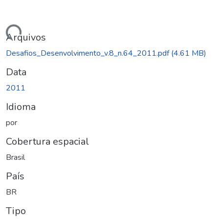
ando...
Arquivos
Desafios_Desenvolvimento_v.8_n.64_2011.pdf
(4.61 MB)
Data
2011
Idioma
por
Cobertura espacial
Brasil
País
BR
Tipo