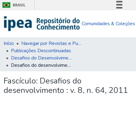
BRASIL
Simplifique!
Comunidades & Coleções
Comunica BR
Participe
Acesso à informação
Início
Navegar por Revistas e Publicações Seriadas
Publicações Descontinuadas
Legislação
Desafios do Desenvolvimento
Canais
Desafios do desenvolvimento : v. 8, n. 64, 2011
Fascículo:
Desafios do
desenvolvimento : v. 8, n. 64, 2011