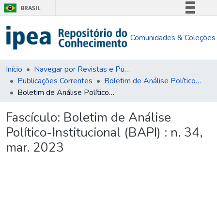
BRASIL
Simplifique!
Comunidades & Coleções
Comunica BR
Participe
Acesso à informação
Início
Navegar por Revistas e Publicações Seriadas
Publicações Correntes
Boletim de Análise Político-Institucional (BAPI)
Legislação
Boletim de Análise Político-Institucional (BAPI) : n. 34, mar. 2023
Canais
Fascículo:
Boletim de Análise
Político-Institucional (BAPI) : n. 34,
mar. 2023