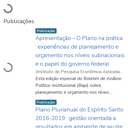
Carregando...
Publicações
Item type:
,
Publicação
Apresentação – O Plano na prática
: experiências de planejamento e
orçamento nos níveis subnacionais
e o papel do governo federal
Carregando...
(
Instituto de Pesquisa Econômica Aplicada
(Ipea)
Esta edição especial do Boletim de Análise
,
2023-03
)
Couto, Leandro Freitas
;
Cardoso Jr., José Celso
Político-Institucional (Bapi) sobre
planejamento e orçamento nos níveis
subnacionais se apresenta com um duplo
Item type:
,
Publicação
propósito. Em primeiro lugar, resgatar o
Plano Plurianual do Espírito Santo
esforço de pesquisa do Ipea na
2016-2019 : gestão orientada a
compreensão das experiências subnacionais
resultados em ambiente de ajuste
em planejamento e orçamento, esticando o