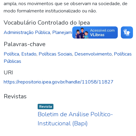
ampla, nos movimentos que se observam na sociedade, de
modo formalmente institucionalizado ou não.
Vocabulário Controlado do Ipea
Administração Pública
,
Planejamento Econômico
Palavras-chave
Política
,
Estado
,
Políticas Sociais
,
Desenvolvimento
,
Políticas
Públicas
URI
https://repositorio.ipea.gov.br/handle/11058/11827
Revistas
Item type:
,
Revista
Boletim de Análise Político-
Institucional (Bapi)