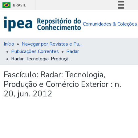
BRASIL
Simplifique!
Comunidades & Coleções
Comunica BR
Participe
Acesso à informação
Início
Navegar por Revistas e Publicações Seriadas
Publicações Correntes
Radar
Legislação
Radar: Tecnologia, Produção e Comércio Exterior : n. 20, jun. 2012
Canais
Fascículo:
Radar: Tecnologia,
Produção e Comércio Exterior : n.
20, jun. 2012