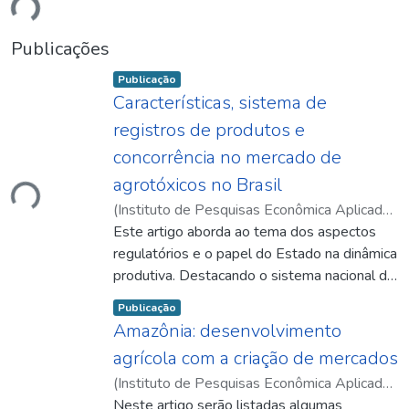
Publicações
Item type:
,
Publicação
Características, sistema de
registros de produtos e
concorrência no mercado de
ando...
agrotóxicos no Brasil
(
Instituto de Pesquisas Econômica Aplicada
(Ipea)
Este artigo aborda ao tema dos aspectos
,
2012-06
)
Santos, Gesmar Rosa dos
regulatórios e o papel do Estado na dinâmica
produtiva. Destacando o sistema nacional de
registro de agrotóxicos, que é composto
Item type:
,
Publicação
pelos órgãos: Instituto Brasileiro de
Amazônia: desenvolvimento
Recursos Naturais Renováveis (Ibama),
agrícola com a criação de mercados
Agência Nacional de Vigilância Sanitária
(
Instituto de Pesquisas Econômica Aplicada
ando...
(Anvisa) e Ministério da Agricultura, Pecuária
(Ipea)
Neste artigo serão listadas algumas
,
2012-06
)
Homma, Alfredo Kingo
e Abastecimento (Mapa). O texto aborda,