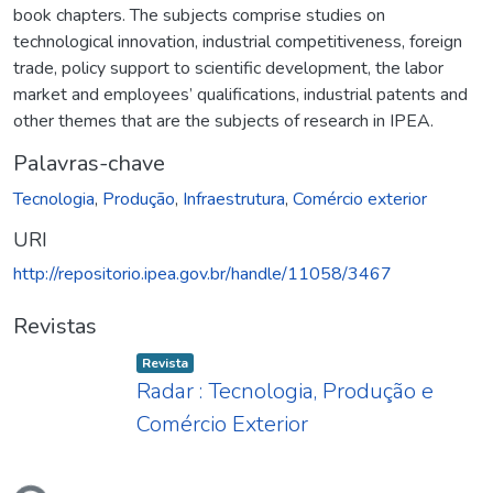
book chapters. The subjects comprise studies on
technological innovation, industrial competitiveness, foreign
trade, policy support to scientific development, the labor
market and employees’ qualifications, industrial patents and
other themes that are the subjects of research in IPEA.
Palavras-chave
Tecnologia
,
Produção
,
Infraestrutura
,
Comércio exterior
URI
http://repositorio.ipea.gov.br/handle/11058/3467
Revistas
Item type:
,
Revista
Radar : Tecnologia, Produção e
Comércio Exterior
ndo...