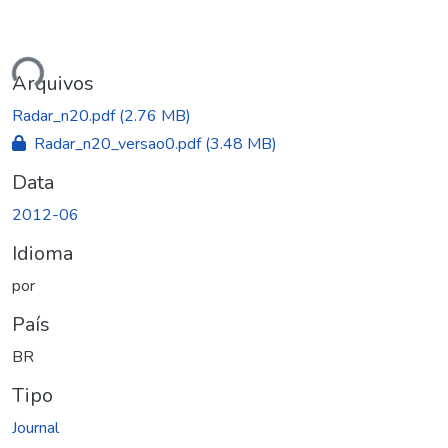
ando...
Arquivos
Radar_n20.pdf
(2.76 MB)
Radar_n20_versao0.pdf
(3.48 MB)
Data
2012-06
Idioma
por
País
BR
Tipo
Journal