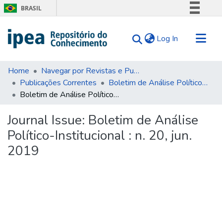
BRASIL
Simplifique!
(current)
Log In
Comunica BR
Participe
Communities & Collections
Acesso à informação
Home
Navegar por Revistas e Publicações Seriadas
Publicações Correntes
Boletim de Análise Político-Institucional (BAPI)
Search for
Legislação
Boletim de Análise Político-Institucional : n. 20, jun. 2019
Canais
Statistics
Tips
Journal Issue:
Boletim de Análise
Político-Institucional : n. 20, jun.
About Us
2019