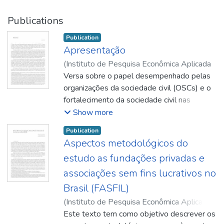
Publications
Publication
Apresentação
(
Instituto de Pesquisa Econômica Aplicada
(Ipea)
Versa sobre o papel desempenhado pelas
,
2019-06
)
Mello, Janine
organizações da sociedade civil (OSCs) e o
fortalecimento da sociedade civil nas
democracias contemporâneas.
Show more
Publication
Aspectos metodológicos do
estudo as fundações privadas e
associações sem fins lucrativos no
Brasil (FASFIL)
(
Instituto de Pesquisa Econômica Aplicada
(Ipea)
Este texto tem como objetivo descrever os
,
2019-06
)
Oliveira, Clician do Couto
;