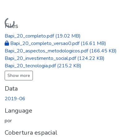
Loading...
Files
Bapi_20_completo.pdf
(19.02 MB)
Bapi_20_completo_versao0.pdf
(16.61 MB)
Bapi_20_aspectos_metodologicos.pdf
(166.45 KB)
Bapi_20_investimento_social.pdf
(124.22 KB)
Bapi_20_tecnologia.pdf
(215.2 KB)
Show more
Data
2019-06
Language
por
Cobertura espacial