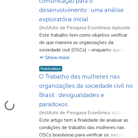
comunicação para o
que oferece aos gestores públicos
desenvolvimento : uma análise
informações atualizadas sobre onde as
exploratória inicial
OSCs atuam e o que realizam,
principalmente em parceria com o governo.
(
Instituto de Pesquisa Econômica Aplicada
O Mapa também provê dados agregados
(Ipea)
Este trabalho tem como objetivo verificar
,
2019-06
)
Escudero, Camila
para a tomada de decisão de atores
de que maneira as organizações da
políticos, bem como investidores públicos e
sociedade civil (OSCs) – enquanto agentes
privados. O artigo explica como foi
impulsionadores da mudança social – fazem
Show more
desenvolvido o sistema, ultrapassando
usos e apropriações de variadas
Publication
alguns desafios, e como a tecnologia da
ferramentas e recursos de comunicação
O Trabalho das mulheres nas
plataforma do Mapa é organizada.
disponíveis no contexto da comunicação
organizações da sociedade civil no
para o desenvolvimento.
Brasil : desigualdades e
paradoxos
Loading...
(
Instituto de Pesquisa Econômica Aplicada
(Ipea)
Este artigo tem a finalidade de analisar as
,
2019-06
)
Hopstein, Graciela
;
Davidson, Martina
condições de trabalho das mulheres nas
OSCs brasileiras para verificar se, nesse