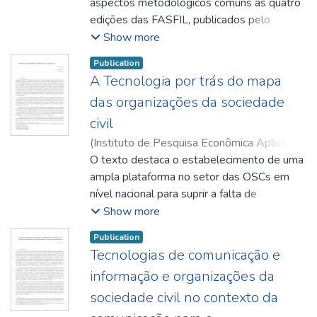
Freire, Denise Guichard
aspectos metodológicos comuns às quatro
;
Marta, Francisco de
Souza
edições das FASFIL, publicados pelo
Instituto Brasileiro de Geografia e
Show more
Estatística (IBGE), indicando os principais
Publication
elementos de delimitação do universo sob
A Tecnologia por trás do mapa
estudo, e pontuar as principais
das organizações da sociedade
reformulações implementadas ao longo do
tempo, tendo como referência o Handbook
civil
on Non-Profit Institutions in the System of
(
Instituto de Pesquisa Econômica Aplicada
National Accounts (manual sobre as
(Ipea)
O texto destaca o estabelecimento de uma
,
2019-06
)
Nascimento, Tiago
;
instituições sem fins lucrativos no sistema
Ferreira, Eric
ampla plataforma no setor das OSCs em
;
Cotta, Kleyton Pontes
;
Praia,
de contas nacionais, das Nações Unidas)
Vagner
nível nacional para suprir a falta de
informações sistemáticas voltadas à
Show more
transparência pública e à prestação de
Publication
contas. Sendo assim, o Mapa das OSCs
Tecnologias de comunicação e
vem como uma plataforma que agrega
informação e organizações da
informações concisas, abrangentes e
acessíveis sobre todas as OSCs brasileiras,
sociedade civil no contexto da
além de integrar diversas bases de dados, o