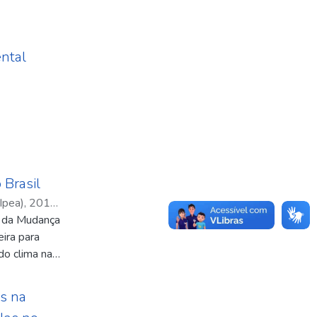
ntal
Brasil
Ipea)
,
2011-
a da Mudança
e Schmidt
eira para
do clima na
as medidas
 mitigação
s na