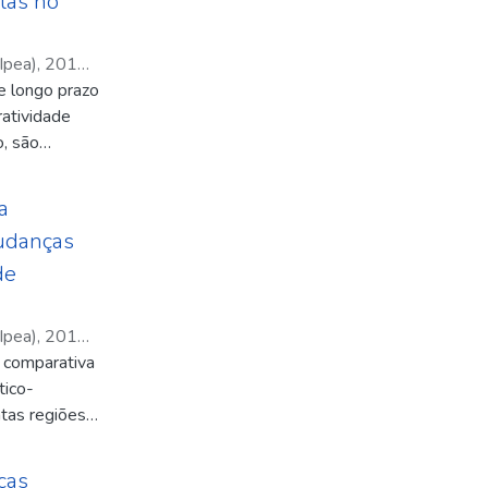
olas no
Ipea)
,
2010-
de longo prazo
sé
;
Speranza,
ratividade
o, são
jeções dos
o Relatório
a
 de Mudanças
mudanças
de
Ipea)
,
2010-
 comparativa
te, Izabel
;
tico-
 Filho,
intas regiões
ção da
desenvolve as
ças