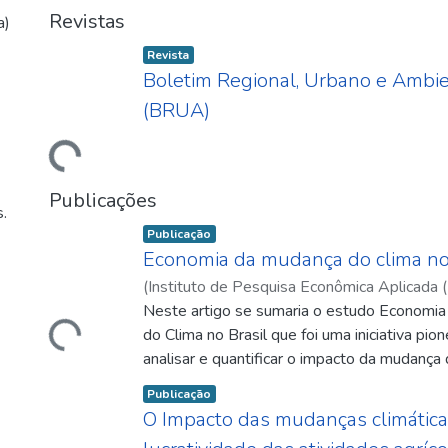
Revistas
a)
Item type:
,
Revista
Carregando...
Boletim Regional, Urbano e Ambie
(BRUA)
Publicações
.
Item type:
,
Publicação
Economia da mudança do clima no 
Carregando...
(
Instituto de Pesquisa Econômica Aplicada (
07
Neste artigo se sumaria o estudo Economi
)
Margulis, Sérgio
;
Dubeux, Carolina Burl
do Clima no Brasil que foi uma iniciativa pion
analisar e quantificar o impacto da mudança 
agenda de desenvolvimento do país, algum
Item type:
,
Publicação
de adaptação e, ainda, as possibilidades de
O Impacto das mudanças climática
custo-efetivas.