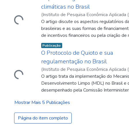
etapas iniciais fundamentais para atingir est
Carregando...
climáticas no Brasil
estabelece um marco conceitual a partir do 
(
Instituto de Pesquisa Econômica Aplicada (
alguns indicadores, que, posteriormente, p
07
O artigo discute os aspectos regulatórios 
)
Motta, Ronaldo Seroa da
trabalhados e agregados em índices de vuln
brasileiras e as suas formas de financiament
(O´BRIEN et al., 2004; ENGLE; LEMOS, 2010
de incentivos financeiros ou pela criação de
lança mão de uma abordagem descendente
luz da recente PNMC, apontando alguns as
(FRASER et al., 2005), utilizando dados se
Item type:
,
Publicação
regulatórios que ainda precisam ser desenvo
obtidos principalmente do Censo Agropecuár
O Protocolo de Quioto e sua
Carregando...
de 2006 (Censo Agropecuário, 2009).
regulamentação no Brasil
(
Instituto de Pesquisa Econômica Aplicada (
07
O artigo trata da implementação do Mecan
)
Gonzalez Miguez, José Domingos
;
Olive
Santhiago de
Desenvolvimento Limpo (MDL) no Brasil e 
;
Luedemann, Gustavo
;
Hargrav
desempenhado pela Comissão Interministeri
Mudança Global do Clima (CIMGC).
Mostrar Mais 5 Publicações
Página do item completo