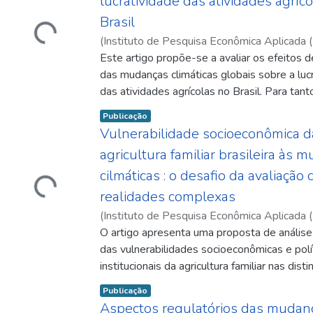
Carregando...
lucratividade das atividades agríc
Brasil
(
Instituto de Pesquisa Econômica Aplicada (
07
Este artigo propõe-se a avaliar os efeitos 
)
Feres, José Gustavo
;
Reis, Eustáquio Jo
Juliana
das mudanças climáticas globais sobre a luc
das atividades agrícolas no Brasil. Para tant
apresentadas simulações baseadas nas pro
Item type:
,
Publicação
modelos climatológicos utilizados no Terceir
Vulnerabilidade socioeconômica d
de Avaliação do Painel Intergovernamental
Carregando...
agricultura familiar brasileira às 
Climáticas.
cilmáticas : o desafio da avaliação 
realidades complexas
(
Instituto de Pesquisa Econômica Aplicada (
07
O artigo apresenta uma proposta de análise
)
Lindoso, Diego
;
Debortoli, Nathan
;
Paren
Eiró, Flávio
das vulnerabilidades socioeconômicas e polí
;
Rocha, Juliana Dalboni
;
Rodrigues
Saulo
institucionais da agricultura familiar nas dist
;
Bursztyn, Marcel
brasileiras. Apesar de um sistema de avalia
Item type:
,
Publicação
vulnerabilidade não ser proposto, o artigo 
Aspectos regulatórios das mudan