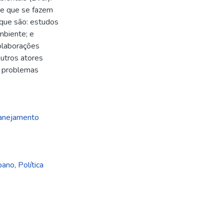
 e que se fazem
 que são: estudos
mbiente; e
olaborações
outros atores
s problemas
anejamento
bano
,
Política