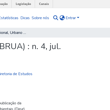
mação
Legislação
Canais
Estatísticas
Dicas
Sobre nós
Entrar
Boletim Regional, Urbano e Ambiental (BRUA) : n. 4, jul. 2010
RUA) : n. 4, jul.
Diretoria de Estudos
ublicação da
ientais (Dirur).