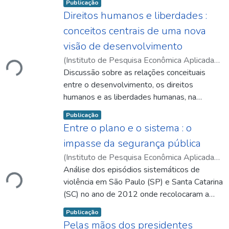
Item type:
,
Publicação
Direitos humanos e liberdades :
conceitos centrais de uma nova
rregando...
visão de desenvolvimento
(
Instituto de Pesquisa Econômica Aplicada
(Ipea)
Discussão sobre as relações conceituais
,
2013-03
)
Pinheiro, Maurício Mota
Saboya
entre o desenvolvimento, os direitos
humanos e as liberdades humanas, na
abordagem do desenvolvimento como
Item type:
,
Publicação
liberdade.
Entre o plano e o sistema : o
impasse da segurança pública
rregando...
(
Instituto de Pesquisa Econômica Aplicada
(Ipea)
Análise dos episódios sistemáticos de
,
2013-03
)
Silva, Fabio de Sá e
violência em São Paulo (SP) e Santa Catarina
(SC) no ano de 2012 onde recolocaram a
segurança na agenda de debates públicos,
Item type:
,
Publicação
ao mesmo tempo em que evidenciaram as
Pelas mãos dos presidentes