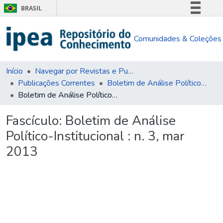
BRASIL
Simplifique!
Comunidades & Coleções
Comunica BR
Participe
Acesso à informação
Início
Navegar por Revistas e Publicações Seriadas
Publicações Correntes
Boletim de Análise Político-Institucional (BAPI)
Legislação
Boletim de Análise Político-Institucional : n. 3, mar 2013
Canais
Fascículo:
Boletim de Análise
Político-Institucional : n. 3, mar
2013