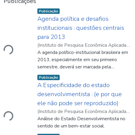
Publicações
Item type:
,
Publicação
Agenda política e desafios
institucionais : questões centrais
rregando...
para 2013
(
Instituto de Pesquisa Econômica Aplicada
(Ipea)
A agenda político-institucional brasileira em
,
2013-03
)
Lassance, Antonio
;
Silva,
Fabio de Sá e
2013, especialmente em seu primeiro
semestre, deverá ser marcada pela
agudização do debate sobre temas que
Item type:
,
Publicação
dizem respeito ao papel do Estado para o
A Especificidade do estado
desenvolvimento, à relação entre os
desenvolvimentista : (e por que
poderes republicanos e entre cada um deles
rregando...
ele não pode ser reproduzido)
e a sociedade civil, e aos padrões de
governança do federalismo brasileiro.
(
Instituto de Pesquisa Econômica Aplicada
(Ipea)
Análise do Estado Desenvolvimentista no
,
2013-03
)
Fiani, Ronaldo
sentido de um bem-estar social.