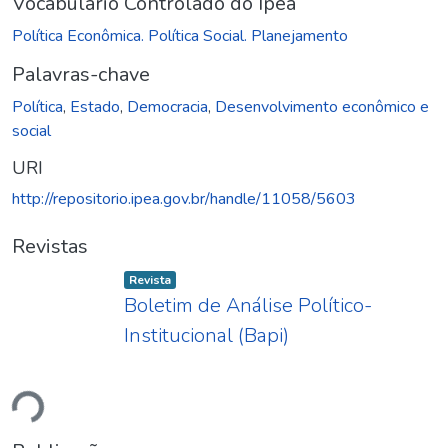
Vocabulário Controlado do Ipea
Política Econômica. Política Social. Planejamento
Palavras-chave
Política
,
Estado
,
Democracia
,
Desenvolvimento econômico e
social
URI
http://repositorio.ipea.gov.br/handle/11058/5603
Revistas
Item type:
,
Revista
Boletim de Análise Político-
regando...
Institucional (Bapi)