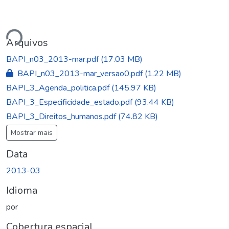
rregando...
Arquivos
BAPI_n03_2013-mar.pdf
(17.03 MB)
BAPI_n03_2013-mar_versao0.pdf
(1.22 MB)
BAPI_3_Agenda_politica.pdf
(145.97 KB)
BAPI_3_Especificidade_estado.pdf
(93.44 KB)
BAPI_3_Direitos_humanos.pdf
(74.82 KB)
Mostrar mais
Data
2013-03
Idioma
por
Cobertura espacial