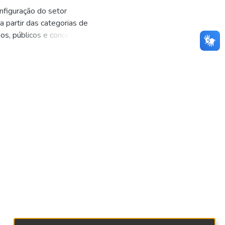
nfiguração do setor
 partir das categorias de
os, públicos e concedidos;
a análise foi realizada sob
ativos na movimentação de
 dessas categorias sobre o
ferentes perfis.