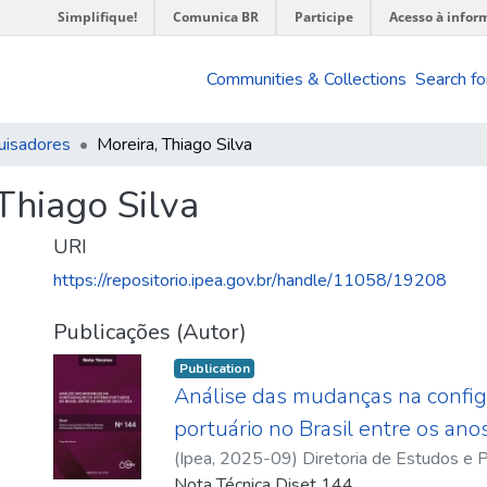
Simplifique!
Comunica BR
Participe
Acesso à infor
Communities & Collections
Search fo
uisadores
Moreira, Thiago Silva
Thiago Silva
URI
https://repositorio.ipea.gov.br/handle/11058/19208
Publicações (Autor)
Publication
Análise das mudanças na config
portuário no Brasil entre os an
(
Ipea
,
2025-09
)
Diretoria de Estudos e Po
Inovação, Regulação e Infraestrutura - D
Nota Técnica Diset 144