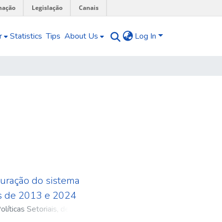
mação
Legislação
Canais
r
Statistics
Tips
About Us
Log In
uração do sistema
os de 2013 e 2024
líticas Setoriais, de
ISET
;
Thiago Silva Moreira