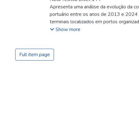
Apresenta uma análise da evolução da co
portuário entre os anos de 2013 e 2024 a
terminais localizados em portos organizad
e de terminais de uso privado (TUPs). Ess
Show more
duas dimensões: o número de terminais 
carga em cada categoria; e a participação
mercado de movimentação de cargas de di
Full item page